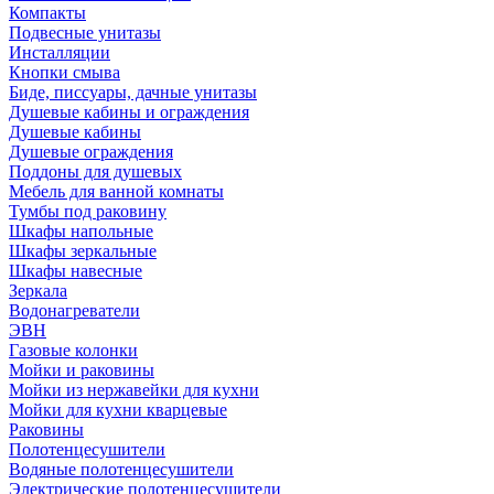
Компакты
Подвесные унитазы
Инсталляции
Кнопки смыва
Биде, писсуары, дачные унитазы
Душевые кабины и ограждения
Душевые кабины
Душевые ограждения
Поддоны для душевых
Мебель для ванной комнаты
Тумбы под раковину
Шкафы напольные
Шкафы зеркальные
Шкафы навесные
Зеркала
Водонагреватели
ЭВН
Газовые колонки
Мойки и раковины
Мойки из нержавейки для кухни
Мойки для кухни кварцевые
Раковины
Полотенцесушители
Водяные полотенцесушители
Электрические полотенцесушители