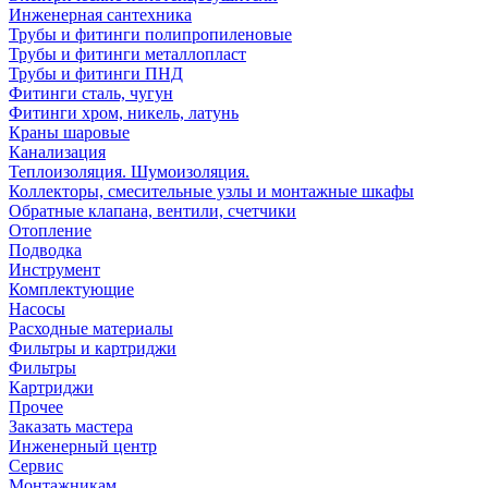
Инженерная сантехника
Трубы и фитинги полипропиленовые
Трубы и фитинги металлопласт
Трубы и фитинги ПНД
Фитинги сталь, чугун
Фитинги хром, никель, латунь
Краны шаровые
Канализация
Теплоизоляция. Шумоизоляция.
Коллекторы, смесительные узлы и монтажные шкафы
Обратные клапана, вентили, счетчики
Отопление
Подводка
Инструмент
Комплектующие
Насосы
Расходные материалы
Фильтры и картриджи
Фильтры
Картриджи
Прочее
Заказать мастера
Инженерный центр
Сервис
Монтажникам