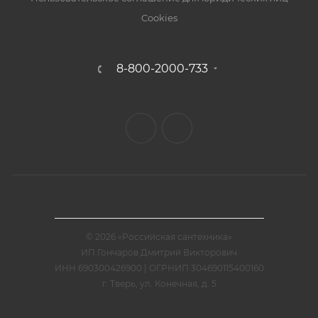
Cookies
8-800-2000-733
© 2026 «Российская сантехника»
ИП Гончаров Дмитрий Викторович
ИНН 690300426900 | ОГРНИП 304690115400160
г. Тверь, ул. Конечная, д. 5