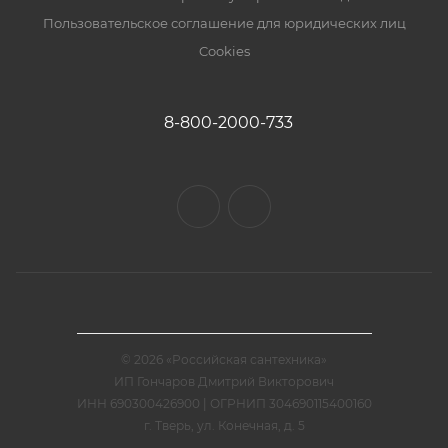
Пользовательское соглашение для юридических лиц
Cookies
8-800-2000-733
© 2026 «Российская сантехника»
ИП Гончаров Дмитрий Викторович
ИНН 690300426900 | ОГРНИП 304690115400160
г. Тверь, ул. Конечная, д. 5