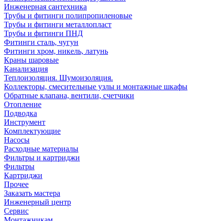
Инженерная сантехника
Трубы и фитинги полипропиленовые
Трубы и фитинги металлопласт
Трубы и фитинги ПНД
Фитинги сталь, чугун
Фитинги хром, никель, латунь
Краны шаровые
Канализация
Теплоизоляция. Шумоизоляция.
Коллекторы, смесительные узлы и монтажные шкафы
Обратные клапана, вентили, счетчики
Отопление
Подводка
Инструмент
Комплектующие
Насосы
Расходные материалы
Фильтры и картриджи
Фильтры
Картриджи
Прочее
Заказать мастера
Инженерный центр
Сервис
Монтажникам