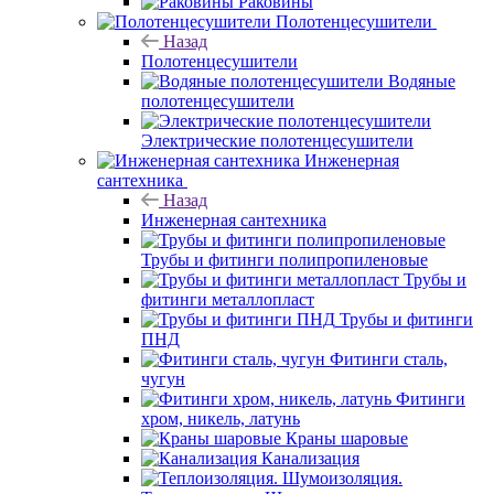
Раковины
Полотенцесушители
Назад
Полотенцесушители
Водяные
полотенцесушители
Электрические полотенцесушители
Инженерная
сантехника
Назад
Инженерная сантехника
Трубы и фитинги полипропиленовые
Трубы и
фитинги металлопласт
Трубы и фитинги
ПНД
Фитинги сталь,
чугун
Фитинги
хром, никель, латунь
Краны шаровые
Канализация