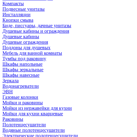
Компакты
Подвесные унитазы
Инсталляции
Кнопки смыва
Биде, писсуары, дачные унитазы
Душевые кабины и ограждения
Душевые кабины
Душевые ограждения
Поддоны для душевых
Мебель для ванной комнаты
Тумбы под раковину
Шкафы напольные
Шкафы зеркальные
Шкафы навесные
Зеркала
Водонагреватели
ЭВН
Газовые колонки
Мойки и раковины
Мойки из нержавейки для кухни
Мойки для кухни кварцевые
Раковины
Полотенцесушители
Водяные полотенцесушители
Электрические полотенцесушители