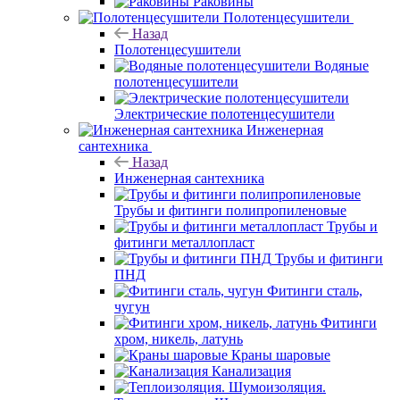
Раковины
Полотенцесушители
Назад
Полотенцесушители
Водяные
полотенцесушители
Электрические полотенцесушители
Инженерная
сантехника
Назад
Инженерная сантехника
Трубы и фитинги полипропиленовые
Трубы и
фитинги металлопласт
Трубы и фитинги
ПНД
Фитинги сталь,
чугун
Фитинги
хром, никель, латунь
Краны шаровые
Канализация