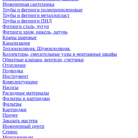
Инженерная сантехника
Трубы и фитинги полипропиленовые
Трубы и фитинги металлопласт
Трубы и фитинги ПНД
Фитинги сталь, чугун
Фитинги хром, никель, латунь
Краны шаровые
Канализация
Теплоизоляция. Шумоизоляция.
Коллекторы, смесительные узлы и монтажные шкафы
Обратные клапана, вентили, счетчики
Отопление
Подводка
Инструмент
Комплектующие
Насосы
Расходные материалы
Фильтры и картриджи
Фильтры
Картриджи
Прочее
Заказать мастера
Инженерный центр
Сервис
Монтажникам