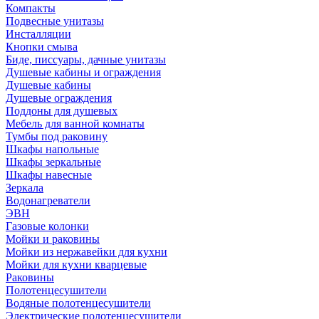
Компакты
Подвесные унитазы
Инсталляции
Кнопки смыва
Биде, писсуары, дачные унитазы
Душевые кабины и ограждения
Душевые кабины
Душевые ограждения
Поддоны для душевых
Мебель для ванной комнаты
Тумбы под раковину
Шкафы напольные
Шкафы зеркальные
Шкафы навесные
Зеркала
Водонагреватели
ЭВН
Газовые колонки
Мойки и раковины
Мойки из нержавейки для кухни
Мойки для кухни кварцевые
Раковины
Полотенцесушители
Водяные полотенцесушители
Электрические полотенцесушители