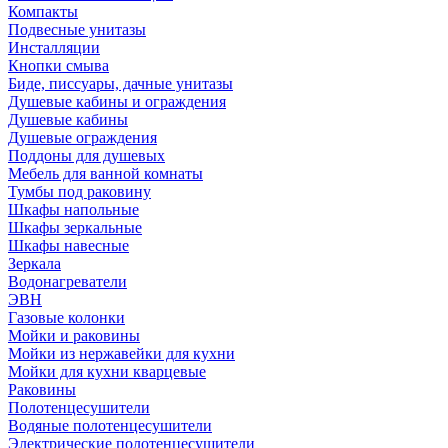
Компакты
Подвесные унитазы
Инсталляции
Кнопки смыва
Биде, писсуары, дачные унитазы
Душевые кабины и ограждения
Душевые кабины
Душевые ограждения
Поддоны для душевых
Мебель для ванной комнаты
Тумбы под раковину
Шкафы напольные
Шкафы зеркальные
Шкафы навесные
Зеркала
Водонагреватели
ЭВН
Газовые колонки
Мойки и раковины
Мойки из нержавейки для кухни
Мойки для кухни кварцевые
Раковины
Полотенцесушители
Водяные полотенцесушители
Электрические полотенцесушители