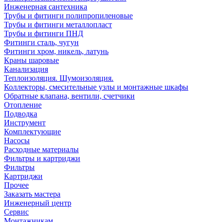
Инженерная сантехника
Трубы и фитинги полипропиленовые
Трубы и фитинги металлопласт
Трубы и фитинги ПНД
Фитинги сталь, чугун
Фитинги хром, никель, латунь
Краны шаровые
Канализация
Теплоизоляция. Шумоизоляция.
Коллекторы, смесительные узлы и монтажные шкафы
Обратные клапана, вентили, счетчики
Отопление
Подводка
Инструмент
Комплектующие
Насосы
Расходные материалы
Фильтры и картриджи
Фильтры
Картриджи
Прочее
Заказать мастера
Инженерный центр
Сервис
Монтажникам