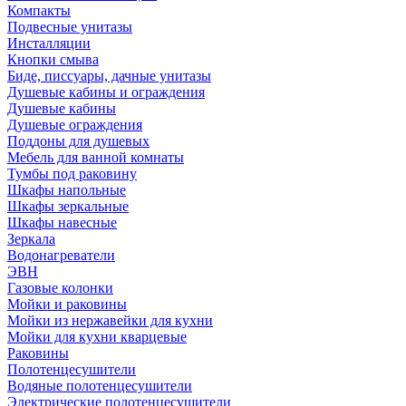
Компакты
Подвесные унитазы
Инсталляции
Кнопки смыва
Биде, писсуары, дачные унитазы
Душевые кабины и ограждения
Душевые кабины
Душевые ограждения
Поддоны для душевых
Мебель для ванной комнаты
Тумбы под раковину
Шкафы напольные
Шкафы зеркальные
Шкафы навесные
Зеркала
Водонагреватели
ЭВН
Газовые колонки
Мойки и раковины
Мойки из нержавейки для кухни
Мойки для кухни кварцевые
Раковины
Полотенцесушители
Водяные полотенцесушители
Электрические полотенцесушители