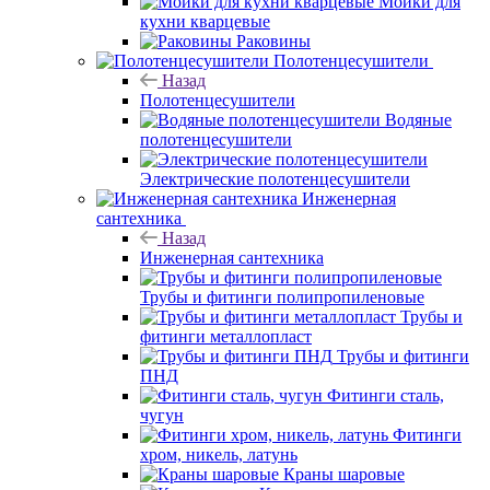
Мойки для
кухни кварцевые
Раковины
Полотенцесушители
Назад
Полотенцесушители
Водяные
полотенцесушители
Электрические полотенцесушители
Инженерная
сантехника
Назад
Инженерная сантехника
Трубы и фитинги полипропиленовые
Трубы и
фитинги металлопласт
Трубы и фитинги
ПНД
Фитинги сталь,
чугун
Фитинги
хром, никель, латунь
Краны шаровые