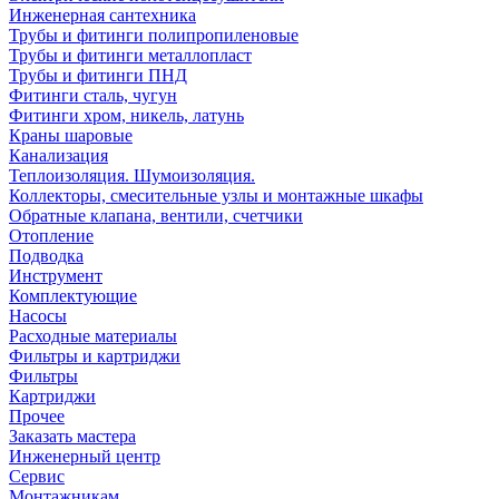
Инженерная сантехника
Трубы и фитинги полипропиленовые
Трубы и фитинги металлопласт
Трубы и фитинги ПНД
Фитинги сталь, чугун
Фитинги хром, никель, латунь
Краны шаровые
Канализация
Теплоизоляция. Шумоизоляция.
Коллекторы, смесительные узлы и монтажные шкафы
Обратные клапана, вентили, счетчики
Отопление
Подводка
Инструмент
Комплектующие
Насосы
Расходные материалы
Фильтры и картриджи
Фильтры
Картриджи
Прочее
Заказать мастера
Инженерный центр
Сервис
Монтажникам