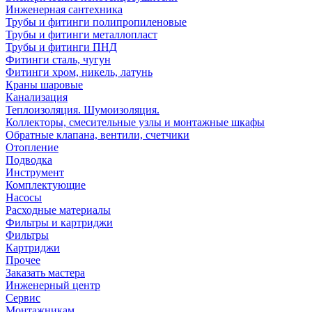
Инженерная сантехника
Трубы и фитинги полипропиленовые
Трубы и фитинги металлопласт
Трубы и фитинги ПНД
Фитинги сталь, чугун
Фитинги хром, никель, латунь
Краны шаровые
Канализация
Теплоизоляция. Шумоизоляция.
Коллекторы, смесительные узлы и монтажные шкафы
Обратные клапана, вентили, счетчики
Отопление
Подводка
Инструмент
Комплектующие
Насосы
Расходные материалы
Фильтры и картриджи
Фильтры
Картриджи
Прочее
Заказать мастера
Инженерный центр
Сервис
Монтажникам