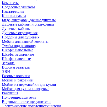
Компакты
Подвесные унитазы
Инсталляции
Кнопки смыва
Биде, писсуары, дачные унитазы
Душевые кабины и ограждения
Душевые кабины
Душевые ограждения
Поддоны для душевых
Мебель для ванной комнаты
Тумбы под раковину
Шкафы напольные
Шкафы зеркальные
Шкафы навесные
Зеркала
Водонагреватели
ЭВН
Газовые колонки
Мойки и раковины
Мойки из нержавейки для кухни
Мойки для кухни кварцевые
Раковины
Полотенцесушители
Водяные полотенцесушители
Электрические полотенцесушители