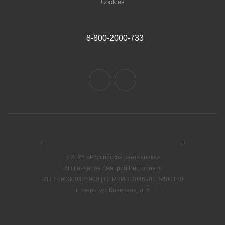
Cookies
8-800-2000-733
© 2026 «Российская сантехника»
ИП Гончаров Дмитрий Викторович
ИНН 690300426900 | ОГРНИП 304690115400160
г. Тверь, ул. Конечная, д. 5