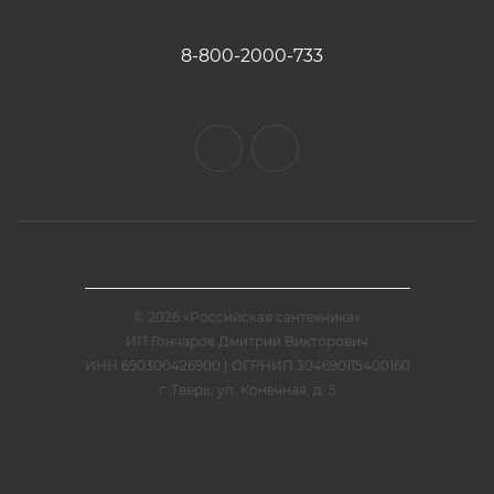
8-800-2000-733
© 2026 «Российская сантехника»
ИП Гончаров Дмитрий Викторович
ИНН 690300426900 | ОГРНИП 304690115400160
г. Тверь, ул. Конечная, д. 5