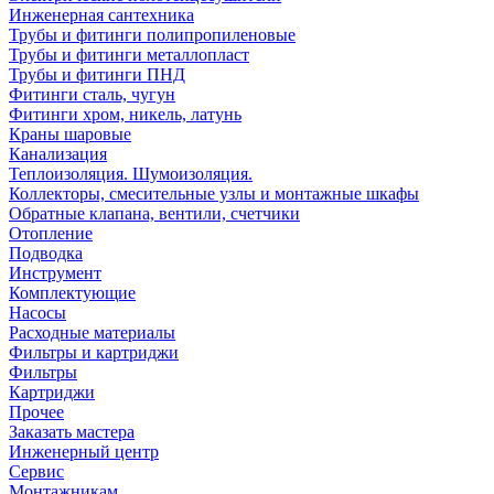
Инженерная сантехника
Трубы и фитинги полипропиленовые
Трубы и фитинги металлопласт
Трубы и фитинги ПНД
Фитинги сталь, чугун
Фитинги хром, никель, латунь
Краны шаровые
Канализация
Теплоизоляция. Шумоизоляция.
Коллекторы, смесительные узлы и монтажные шкафы
Обратные клапана, вентили, счетчики
Отопление
Подводка
Инструмент
Комплектующие
Насосы
Расходные материалы
Фильтры и картриджи
Фильтры
Картриджи
Прочее
Заказать мастера
Инженерный центр
Сервис
Монтажникам