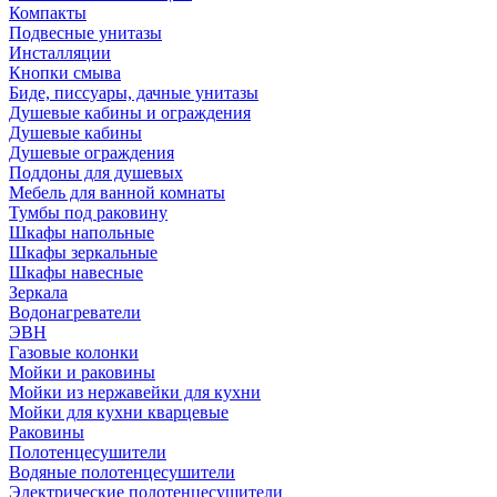
Компакты
Подвесные унитазы
Инсталляции
Кнопки смыва
Биде, писсуары, дачные унитазы
Душевые кабины и ограждения
Душевые кабины
Душевые ограждения
Поддоны для душевых
Мебель для ванной комнаты
Тумбы под раковину
Шкафы напольные
Шкафы зеркальные
Шкафы навесные
Зеркала
Водонагреватели
ЭВН
Газовые колонки
Мойки и раковины
Мойки из нержавейки для кухни
Мойки для кухни кварцевые
Раковины
Полотенцесушители
Водяные полотенцесушители
Электрические полотенцесушители