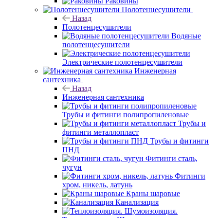
Раковины
Полотенцесушители
Назад
Полотенцесушители
Водяные
полотенцесушители
Электрические полотенцесушители
Инженерная
сантехника
Назад
Инженерная сантехника
Трубы и фитинги полипропиленовые
Трубы и
фитинги металлопласт
Трубы и фитинги
ПНД
Фитинги сталь,
чугун
Фитинги
хром, никель, латунь
Краны шаровые
Канализация