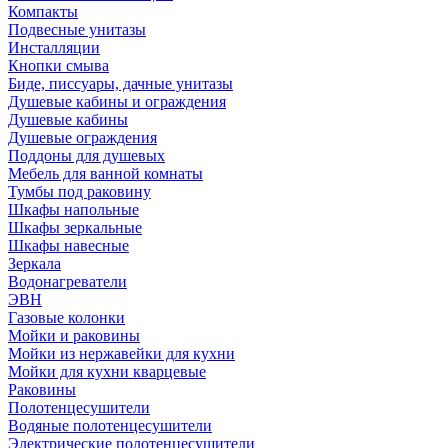
Компакты
Подвесные унитазы
Инсталляции
Кнопки смыва
Биде, писсуары, дачные унитазы
Душевые кабины и ограждения
Душевые кабины
Душевые ограждения
Поддоны для душевых
Мебель для ванной комнаты
Тумбы под раковину
Шкафы напольные
Шкафы зеркальные
Шкафы навесные
Зеркала
Водонагреватели
ЭВН
Газовые колонки
Мойки и раковины
Мойки из нержавейки для кухни
Мойки для кухни кварцевые
Раковины
Полотенцесушители
Водяные полотенцесушители
Электрические полотенцесушители