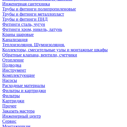
Инженерная сантехника
Трубы и фитинги полипропиленовые
Трубы и фитинги металлопласт
Трубы и фитинги ПНД
Фитинги сталь, чугун
Фитинги хром, никель, латунь
Краны шаровые
Канализация
Теплоизоляция. Шумоизоляция.
Коллекторы, смесительные узлы и монтажные шкафы
Обратные клапана, вентили, счетчики
Отопление
Подводка
Инструмент
Комплектующие
Насосы
Расходные материалы
Фильтры и картриджи
Фильтры
Картриджи
Прочее
Заказать мастера
Инженерный центр
Сервис
Монтажникам