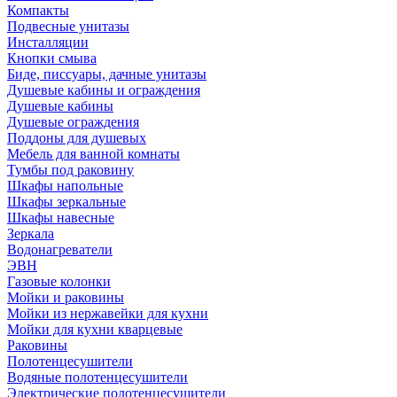
Компакты
Подвесные унитазы
Инсталляции
Кнопки смыва
Биде, писсуары, дачные унитазы
Душевые кабины и ограждения
Душевые кабины
Душевые ограждения
Поддоны для душевых
Мебель для ванной комнаты
Тумбы под раковину
Шкафы напольные
Шкафы зеркальные
Шкафы навесные
Зеркала
Водонагреватели
ЭВН
Газовые колонки
Мойки и раковины
Мойки из нержавейки для кухни
Мойки для кухни кварцевые
Раковины
Полотенцесушители
Водяные полотенцесушители
Электрические полотенцесушители