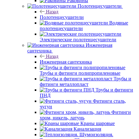
Раковины
Полотенцесушители
Назад
Полотенцесушители
Водяные
полотенцесушители
Электрические полотенцесушители
Инженерная
сантехника
Назад
Инженерная сантехника
Трубы и фитинги полипропиленовые
Трубы и
фитинги металлопласт
Трубы и фитинги
ПНД
Фитинги сталь,
чугун
Фитинги
хром, никель, латунь
Краны шаровые
Канализация