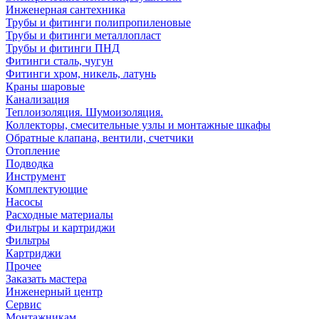
Инженерная сантехника
Трубы и фитинги полипропиленовые
Трубы и фитинги металлопласт
Трубы и фитинги ПНД
Фитинги сталь, чугун
Фитинги хром, никель, латунь
Краны шаровые
Канализация
Теплоизоляция. Шумоизоляция.
Коллекторы, смесительные узлы и монтажные шкафы
Обратные клапана, вентили, счетчики
Отопление
Подводка
Инструмент
Комплектующие
Насосы
Расходные материалы
Фильтры и картриджи
Фильтры
Картриджи
Прочее
Заказать мастера
Инженерный центр
Сервис
Монтажникам