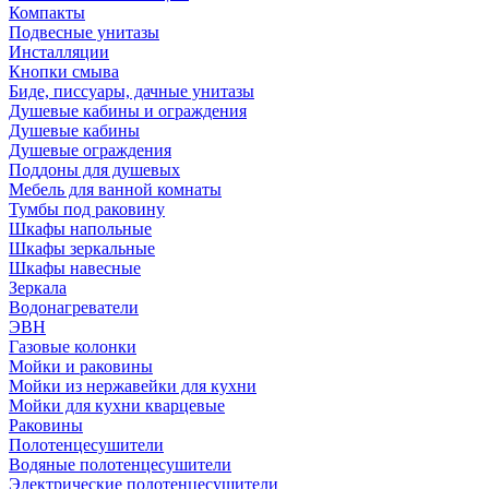
Компакты
Подвесные унитазы
Инсталляции
Кнопки смыва
Биде, писсуары, дачные унитазы
Душевые кабины и ограждения
Душевые кабины
Душевые ограждения
Поддоны для душевых
Мебель для ванной комнаты
Тумбы под раковину
Шкафы напольные
Шкафы зеркальные
Шкафы навесные
Зеркала
Водонагреватели
ЭВН
Газовые колонки
Мойки и раковины
Мойки из нержавейки для кухни
Мойки для кухни кварцевые
Раковины
Полотенцесушители
Водяные полотенцесушители
Электрические полотенцесушители