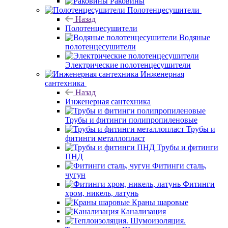
Раковины
Полотенцесушители
Назад
Полотенцесушители
Водяные
полотенцесушители
Электрические полотенцесушители
Инженерная
сантехника
Назад
Инженерная сантехника
Трубы и фитинги полипропиленовые
Трубы и
фитинги металлопласт
Трубы и фитинги
ПНД
Фитинги сталь,
чугун
Фитинги
хром, никель, латунь
Краны шаровые
Канализация