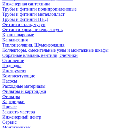
Инженерная сантехника
Трубы и фитинги полипропиленовые
Трубы и фитинги металлопласт
Трубы и фитинги ПНД
Фитинги сталь, чугун
Фитинги хром, никель, латунь
Краны шаровые
Канализация
Теплоизоляция. Шумоизоляция.
Коллекторы, смесительные узлы и монтажные шкафы
Обратные клапана, вентили, счетчики
Отопление
Подводка
Инструмент
Комплектующие
Насосы
Расходные материалы
Фильтры и картриджи
Фильтры
Картриджи
Прочее
Заказать мастера
Инженерный центр
Сервис
Монтажникам