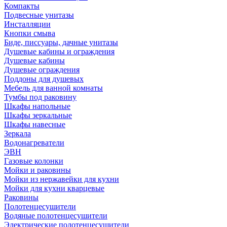
Компакты
Подвесные унитазы
Инсталляции
Кнопки смыва
Биде, писсуары, дачные унитазы
Душевые кабины и ограждения
Душевые кабины
Душевые ограждения
Поддоны для душевых
Мебель для ванной комнаты
Тумбы под раковину
Шкафы напольные
Шкафы зеркальные
Шкафы навесные
Зеркала
Водонагреватели
ЭВН
Газовые колонки
Мойки и раковины
Мойки из нержавейки для кухни
Мойки для кухни кварцевые
Раковины
Полотенцесушители
Водяные полотенцесушители
Электрические полотенцесушители