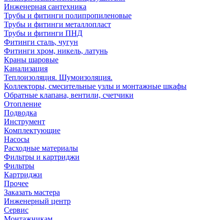
Инженерная сантехника
Трубы и фитинги полипропиленовые
Трубы и фитинги металлопласт
Трубы и фитинги ПНД
Фитинги сталь, чугун
Фитинги хром, никель, латунь
Краны шаровые
Канализация
Теплоизоляция. Шумоизоляция.
Коллекторы, смесительные узлы и монтажные шкафы
Обратные клапана, вентили, счетчики
Отопление
Подводка
Инструмент
Комплектующие
Насосы
Расходные материалы
Фильтры и картриджи
Фильтры
Картриджи
Прочее
Заказать мастера
Инженерный центр
Сервис
Монтажникам