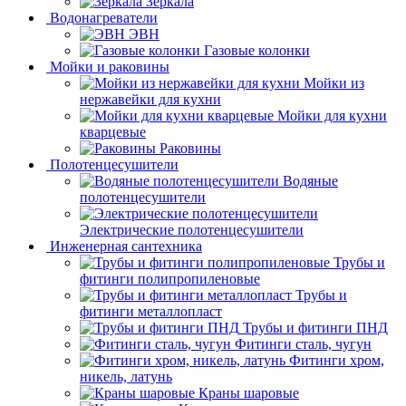
Зеркала
Водонагреватели
ЭВН
Газовые колонки
Мойки и раковины
Мойки из
нержавейки для кухни
Мойки для кухни
кварцевые
Раковины
Полотенцесушители
Водяные
полотенцесушители
Электрические полотенцесушители
Инженерная сантехника
Трубы и
фитинги полипропиленовые
Трубы и
фитинги металлопласт
Трубы и фитинги ПНД
Фитинги сталь, чугун
Фитинги хром,
никель, латунь
Краны шаровые