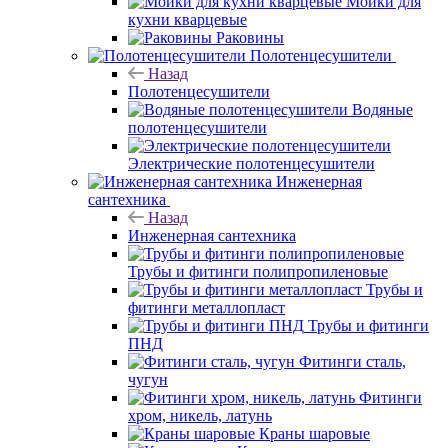
Мойки для
кухни кварцевые
Раковины
Полотенцесушители
Назад
Полотенцесушители
Водяные
полотенцесушители
Электрические полотенцесушители
Инженерная
сантехника
Назад
Инженерная сантехника
Трубы и фитинги полипропиленовые
Трубы и
фитинги металлопласт
Трубы и фитинги
ПНД
Фитинги сталь,
чугун
Фитинги
хром, никель, латунь
Краны шаровые