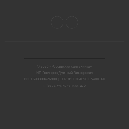
© 2026 «Российская сантехника»
ИП Гончаров Дмитрий Викторович
ИНН 690300426900 | ОГРНИП 304690115400160
г. Тверь, ул. Конечная, д. 5