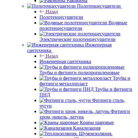
Раковины
Полотенцесушители
Назад
Полотенцесушители
Водяные
полотенцесушители
Электрические полотенцесушители
Инженерная
сантехника
Назад
Инженерная сантехника
Трубы и фитинги полипропиленовые
Трубы и
фитинги металлопласт
Трубы и фитинги
ПНД
Фитинги сталь,
чугун
Фитинги
хром, никель, латунь
Краны шаровые
Канализация