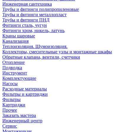
Инженерная сантехника
Трубы и фитинги полипропиленовые
Трубы и фитинги металлопласт
Трубы и фитинги ПНД
Фитинги сталь, чугун
Фитинги хром, никель, латунь
Краны шаровые
Канализация
Теплоизоляция. Шумоизоляция.
Коллекторы, смесительные узлы и монтажные шкафы
Обратные клапана, вентили, счетчики
Отопление
Подводка
Инструмент
Комплектующие
Насосы
Расходные материалы
Фильтры и картриджи
Фильтры
Картриджи
Прочее
Заказать мастера
Инженерный центр
Сервис
Монтажникам