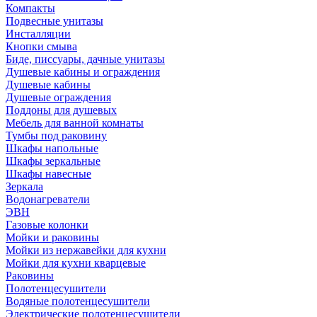
Компакты
Подвесные унитазы
Инсталляции
Кнопки смыва
Биде, писсуары, дачные унитазы
Душевые кабины и ограждения
Душевые кабины
Душевые ограждения
Поддоны для душевых
Мебель для ванной комнаты
Тумбы под раковину
Шкафы напольные
Шкафы зеркальные
Шкафы навесные
Зеркала
Водонагреватели
ЭВН
Газовые колонки
Мойки и раковины
Мойки из нержавейки для кухни
Мойки для кухни кварцевые
Раковины
Полотенцесушители
Водяные полотенцесушители
Электрические полотенцесушители