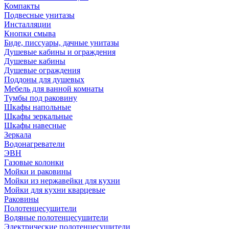
Компакты
Подвесные унитазы
Инсталляции
Кнопки смыва
Биде, писсуары, дачные унитазы
Душевые кабины и ограждения
Душевые кабины
Душевые ограждения
Поддоны для душевых
Мебель для ванной комнаты
Тумбы под раковину
Шкафы напольные
Шкафы зеркальные
Шкафы навесные
Зеркала
Водонагреватели
ЭВН
Газовые колонки
Мойки и раковины
Мойки из нержавейки для кухни
Мойки для кухни кварцевые
Раковины
Полотенцесушители
Водяные полотенцесушители
Электрические полотенцесушители