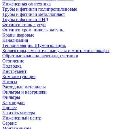
Инженерная сантехника
Трубы и фитинги полипропиленовые
Трубы и фитинги металлопласт
Трубы и фитинги ПНД
Фитинги сталь, чугун
Фитинги хром, никель, латунь
Краны шаровые
Канализация
Теплоизоляция. Шумоизоляция.
Коллекторы, смесительные узлы и монтажные шкафы
Обратные клапана, вентили, счетчики
Отопление
Подводка
Инструмент
Комплектующие
Насосы
Расходные материалы
Фильтры и картриджи
Фильтры
Картриджи
Прочее
Заказать мастера
Инженерный центр
Сервис
Монтажникам