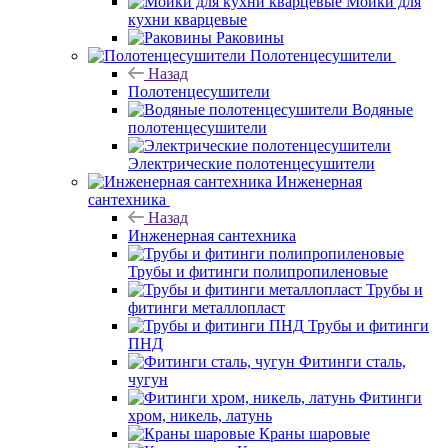
Мойки для
кухни кварцевые
Раковины
Полотенцесушители
Назад
Полотенцесушители
Водяные
полотенцесушители
Электрические полотенцесушители
Инженерная
сантехника
Назад
Инженерная сантехника
Трубы и фитинги полипропиленовые
Трубы и
фитинги металлопласт
Трубы и фитинги
ПНД
Фитинги сталь,
чугун
Фитинги
хром, никель, латунь
Краны шаровые