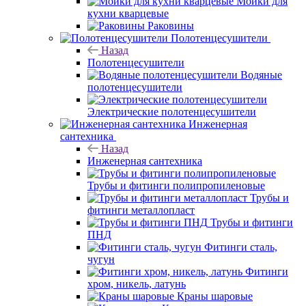
Мойки для
кухни кварцевые
Раковины
Полотенцесушители
Назад
Полотенцесушители
Водяные
полотенцесушители
Электрические полотенцесушители
Инженерная
сантехника
Назад
Инженерная сантехника
Трубы и фитинги полипропиленовые
Трубы и
фитинги металлопласт
Трубы и фитинги
ПНД
Фитинги сталь,
чугун
Фитинги
хром, никель, латунь
Краны шаровые