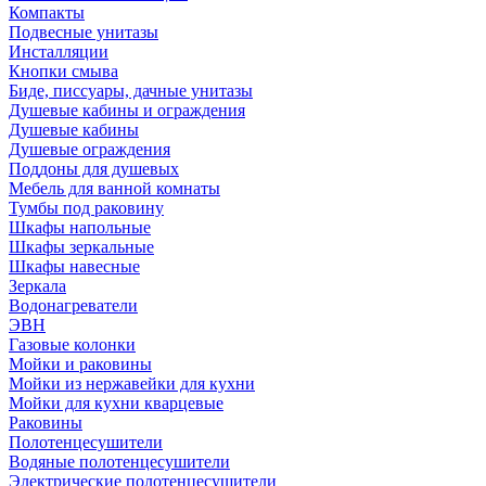
Компакты
Подвесные унитазы
Инсталляции
Кнопки смыва
Биде, писсуары, дачные унитазы
Душевые кабины и ограждения
Душевые кабины
Душевые ограждения
Поддоны для душевых
Мебель для ванной комнаты
Тумбы под раковину
Шкафы напольные
Шкафы зеркальные
Шкафы навесные
Зеркала
Водонагреватели
ЭВН
Газовые колонки
Мойки и раковины
Мойки из нержавейки для кухни
Мойки для кухни кварцевые
Раковины
Полотенцесушители
Водяные полотенцесушители
Электрические полотенцесушители