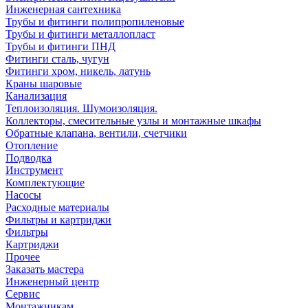
Инженерная сантехника
Трубы и фитинги полипропиленовые
Трубы и фитинги металлопласт
Трубы и фитинги ПНД
Фитинги сталь, чугун
Фитинги хром, никель, латунь
Краны шаровые
Канализация
Теплоизоляция. Шумоизоляция.
Коллекторы, смесительные узлы и монтажные шкафы
Обратные клапана, вентили, счетчики
Отопление
Подводка
Инструмент
Комплектующие
Насосы
Расходные материалы
Фильтры и картриджи
Фильтры
Картриджи
Прочее
Заказать мастера
Инженерный центр
Сервис
Монтажникам