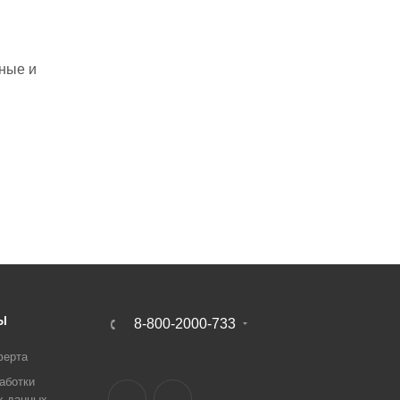
нные и
Ы
8-800-2000-733
ферта
аботки
х данных