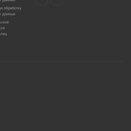
а обработку
х данных
ьское
для
 лиц