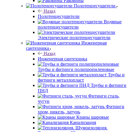
Раковины
Полотенцесушители
Назад
Полотенцесушители
Водяные
полотенцесушители
Электрические полотенцесушители
Инженерная
сантехника
Назад
Инженерная сантехника
Трубы и фитинги полипропиленовые
Трубы и
фитинги металлопласт
Трубы и фитинги
ПНД
Фитинги сталь,
чугун
Фитинги
хром, никель, латунь
Краны шаровые
Канализация