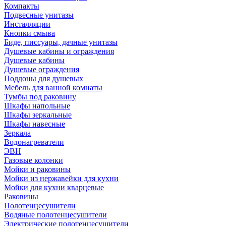
Компакты
Подвесные унитазы
Инсталляции
Кнопки смыва
Биде, писсуары, дачные унитазы
Душевые кабины и ограждения
Душевые кабины
Душевые ограждения
Поддоны для душевых
Мебель для ванной комнаты
Тумбы под раковину
Шкафы напольные
Шкафы зеркальные
Шкафы навесные
Зеркала
Водонагреватели
ЭВН
Газовые колонки
Мойки и раковины
Мойки из нержавейки для кухни
Мойки для кухни кварцевые
Раковины
Полотенцесушители
Водяные полотенцесушители
Электрические полотенцесушители