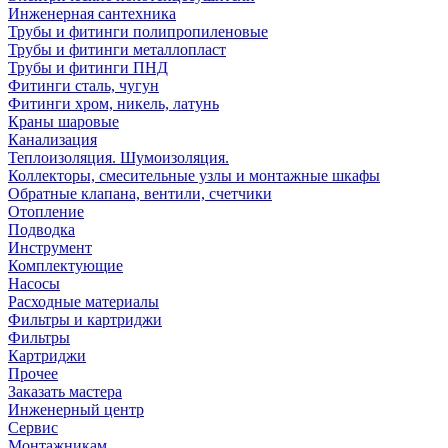
Инженерная сантехника
Трубы и фитинги полипропиленовые
Трубы и фитинги металлопласт
Трубы и фитинги ПНД
Фитинги сталь, чугун
Фитинги хром, никель, латунь
Краны шаровые
Канализация
Теплоизоляция. Шумоизоляция.
Коллекторы, смесительные узлы и монтажные шкафы
Обратные клапана, вентили, счетчики
Отопление
Подводка
Инструмент
Комплектующие
Насосы
Расходные материалы
Фильтры и картриджи
Фильтры
Картриджи
Прочее
Заказать мастера
Инженерный центр
Сервис
Монтажникам