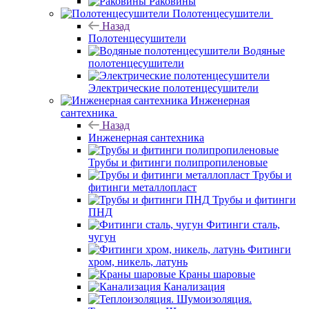
Раковины
Полотенцесушители
Назад
Полотенцесушители
Водяные
полотенцесушители
Электрические полотенцесушители
Инженерная
сантехника
Назад
Инженерная сантехника
Трубы и фитинги полипропиленовые
Трубы и
фитинги металлопласт
Трубы и фитинги
ПНД
Фитинги сталь,
чугун
Фитинги
хром, никель, латунь
Краны шаровые
Канализация