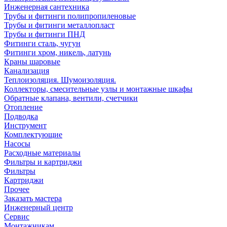
Инженерная сантехника
Трубы и фитинги полипропиленовые
Трубы и фитинги металлопласт
Трубы и фитинги ПНД
Фитинги сталь, чугун
Фитинги хром, никель, латунь
Краны шаровые
Канализация
Теплоизоляция. Шумоизоляция.
Коллекторы, смесительные узлы и монтажные шкафы
Обратные клапана, вентили, счетчики
Отопление
Подводка
Инструмент
Комплектующие
Насосы
Расходные материалы
Фильтры и картриджи
Фильтры
Картриджи
Прочее
Заказать мастера
Инженерный центр
Сервис
Монтажникам