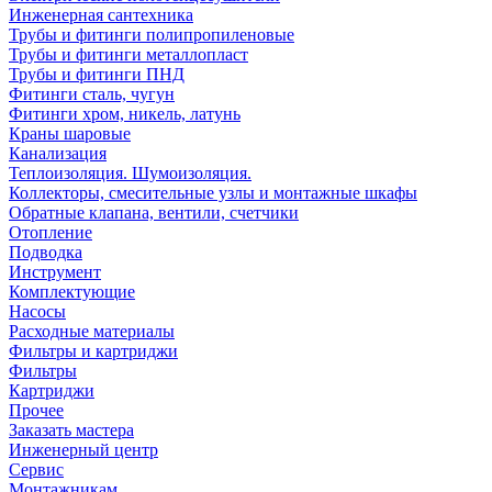
Инженерная сантехника
Трубы и фитинги полипропиленовые
Трубы и фитинги металлопласт
Трубы и фитинги ПНД
Фитинги сталь, чугун
Фитинги хром, никель, латунь
Краны шаровые
Канализация
Теплоизоляция. Шумоизоляция.
Коллекторы, смесительные узлы и монтажные шкафы
Обратные клапана, вентили, счетчики
Отопление
Подводка
Инструмент
Комплектующие
Насосы
Расходные материалы
Фильтры и картриджи
Фильтры
Картриджи
Прочее
Заказать мастера
Инженерный центр
Сервис
Монтажникам