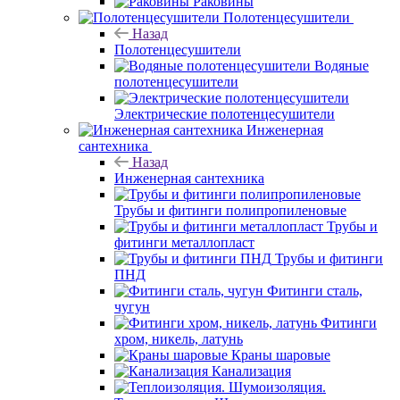
Раковины
Полотенцесушители
Назад
Полотенцесушители
Водяные
полотенцесушители
Электрические полотенцесушители
Инженерная
сантехника
Назад
Инженерная сантехника
Трубы и фитинги полипропиленовые
Трубы и
фитинги металлопласт
Трубы и фитинги
ПНД
Фитинги сталь,
чугун
Фитинги
хром, никель, латунь
Краны шаровые
Канализация