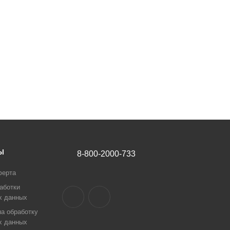
Ы
8-800-2000-733
ферта
аботки
х данных
а обработку
х данных