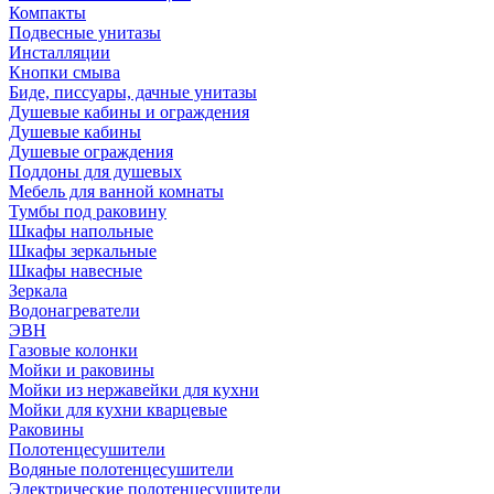
Компакты
Подвесные унитазы
Инсталляции
Кнопки смыва
Биде, писсуары, дачные унитазы
Душевые кабины и ограждения
Душевые кабины
Душевые ограждения
Поддоны для душевых
Мебель для ванной комнаты
Тумбы под раковину
Шкафы напольные
Шкафы зеркальные
Шкафы навесные
Зеркала
Водонагреватели
ЭВН
Газовые колонки
Мойки и раковины
Мойки из нержавейки для кухни
Мойки для кухни кварцевые
Раковины
Полотенцесушители
Водяные полотенцесушители
Электрические полотенцесушители