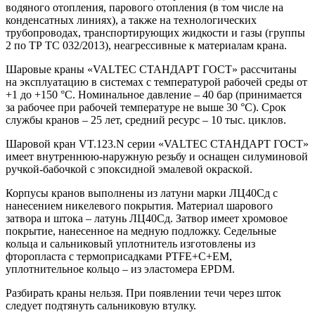
водяного отопления, парового отопления (в том числе на
конденсатных линиях), а также на технологических
трубопроводах, транспортирующих жидкости и газы (группы
2 по ТР ТС 032/2013), неагрессивные к материалам крана.
Шаровые краны «VALTEC СТАНДАРТ ГОСТ» рассчитаны
на эксплуатацию в системах с температурой рабочей среды от
+1 до +150 °С. Номинальное давление – 40 бар (принимается
за рабочее при рабочей температуре не выше 30 °С). Срок
службы кранов – 25 лет, средний ресурс – 10 тыс. циклов.
Шаровой кран VT.123.N серии «VALTEC СТАНДАРТ ГОСТ»
имеет внутреннюю-наружную резьбу и оснащен силуминовой
ручкой-бабочкой с эпоксидной эмалевой окраской.
Корпусы кранов выполнены из латуни марки ЛЦ40Сд с
нанесением никелевого покрытия. Материал шарового
затвора и штока – латунь ЛЦ40Сд. Затвор имеет хромовое
покрытие, нанесенное на медную подложку. Седельные
кольца и сальниковый уплотнитель изготовлены из
фторопласта с термоприсадками PTFE+C+EM,
уплотнительное кольцо – из эластомера EPDM.
Разбирать краны нельзя. При появлении течи через шток
следует подтянуть сальниковую втулку.