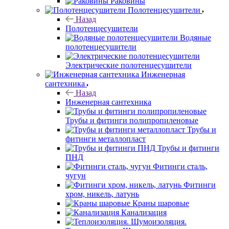
Раковины
Полотенцесушители
Назад
Полотенцесушители
Водяные
полотенцесушители
Электрические полотенцесушители
Инженерная
сантехника
Назад
Инженерная сантехника
Трубы и фитинги полипропиленовые
Трубы и
фитинги металлопласт
Трубы и фитинги
ПНД
Фитинги сталь,
чугун
Фитинги
хром, никель, латунь
Краны шаровые
Канализация