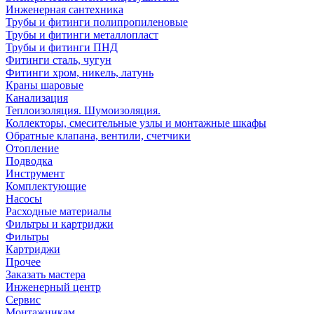
Инженерная сантехника
Трубы и фитинги полипропиленовые
Трубы и фитинги металлопласт
Трубы и фитинги ПНД
Фитинги сталь, чугун
Фитинги хром, никель, латунь
Краны шаровые
Канализация
Теплоизоляция. Шумоизоляция.
Коллекторы, смесительные узлы и монтажные шкафы
Обратные клапана, вентили, счетчики
Отопление
Подводка
Инструмент
Комплектующие
Насосы
Расходные материалы
Фильтры и картриджи
Фильтры
Картриджи
Прочее
Заказать мастера
Инженерный центр
Сервис
Монтажникам