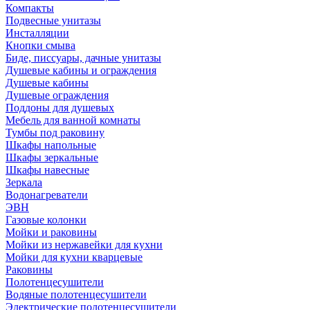
Компакты
Подвесные унитазы
Инсталляции
Кнопки смыва
Биде, писсуары, дачные унитазы
Душевые кабины и ограждения
Душевые кабины
Душевые ограждения
Поддоны для душевых
Мебель для ванной комнаты
Тумбы под раковину
Шкафы напольные
Шкафы зеркальные
Шкафы навесные
Зеркала
Водонагреватели
ЭВН
Газовые колонки
Мойки и раковины
Мойки из нержавейки для кухни
Мойки для кухни кварцевые
Раковины
Полотенцесушители
Водяные полотенцесушители
Электрические полотенцесушители