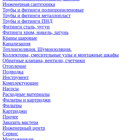
Инженерная сантехника
Трубы и фитинги полипропиленовые
Трубы и фитинги металлопласт
Трубы и фитинги ПНД
Фитинги сталь, чугун
Фитинги хром, никель, латунь
Краны шаровые
Канализация
Теплоизоляция. Шумоизоляция.
Коллекторы, смесительные узлы и монтажные шкафы
Обратные клапана, вентили, счетчики
Отопление
Подводка
Инструмент
Комплектующие
Насосы
Расходные материалы
Фильтры и картриджи
Фильтры
Картриджи
Прочее
Заказать мастера
Инженерный центр
Сервис
Монтажникам