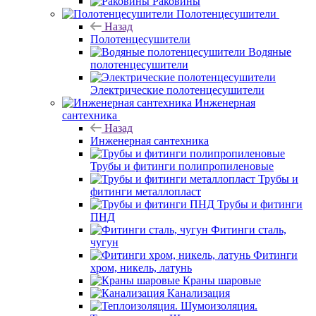
Раковины
Полотенцесушители
Назад
Полотенцесушители
Водяные
полотенцесушители
Электрические полотенцесушители
Инженерная
сантехника
Назад
Инженерная сантехника
Трубы и фитинги полипропиленовые
Трубы и
фитинги металлопласт
Трубы и фитинги
ПНД
Фитинги сталь,
чугун
Фитинги
хром, никель, латунь
Краны шаровые
Канализация