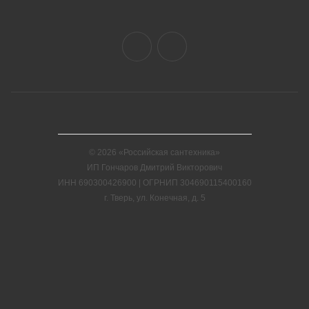
© 2026 «Российская сантехника»
ИП Гончаров Дмитрий Викторович
ИНН 690300426900 | ОГРНИП 304690115400160
г. Тверь, ул. Конечная, д. 5