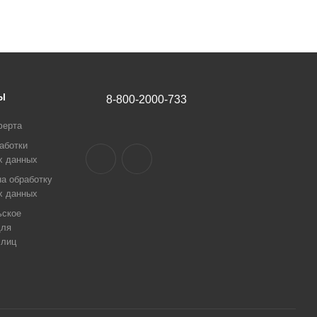
Ы
8-800-2000-733
ферта
аботки
х данных
а обработку
х данных
ьское
для
 лиц