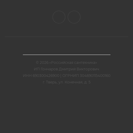
© 2026 «Российская сантехника»
ИП Гончаров Дмитрий Викторович
ИНН 690300426900 | ОГРНИП 304690115400160
г. Тверь, ул. Конечная, д. 5