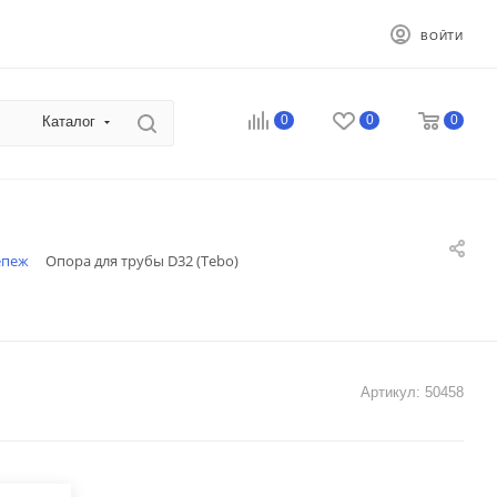
ВОЙТИ
0
0
0
Каталог
епеж
Опора для трубы D32 (Tebo)
Артикул:
50458