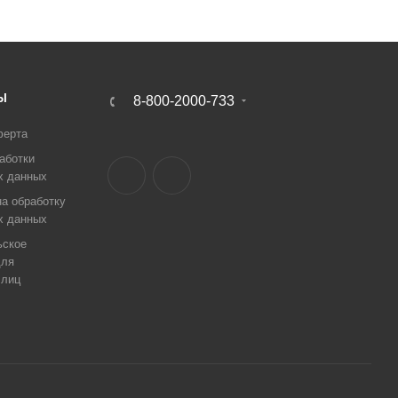
Ы
8-800-2000-733
ферта
аботки
х данных
а обработку
х данных
ьское
для
 лиц