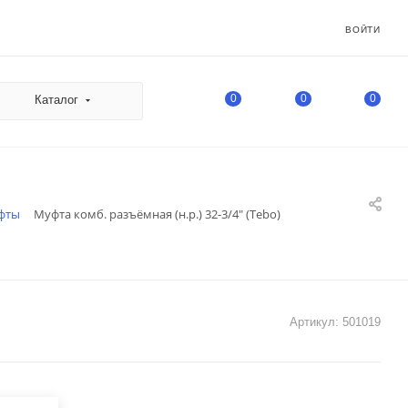
ВОЙТИ
0
0
0
Каталог
фты
Муфта комб. разъёмная (н.р.) 32-3/4" (Tebo)
Артикул:
501019