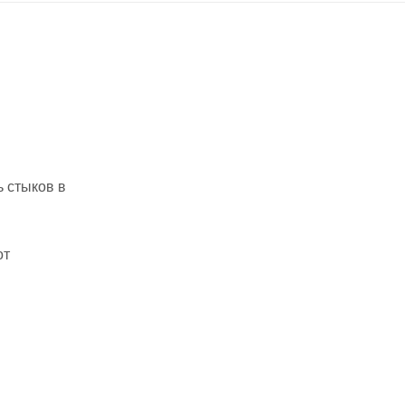
 стыков в
от