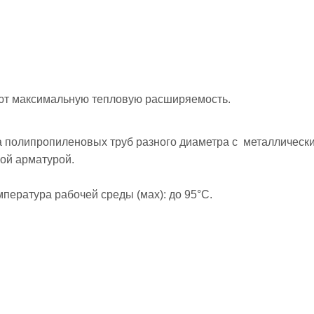
еют максимальную тепловую расширяемость.
а полипропиленовых труб разного диаметра с металлическ
ной арматурой.
мпература рабочей среды (мах): до 95°С.