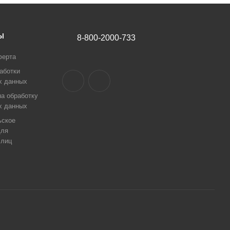
Ы
8-800-2000-733
ферта
аботки
х данных
а обработку
х данных
ьское
для
 лиц