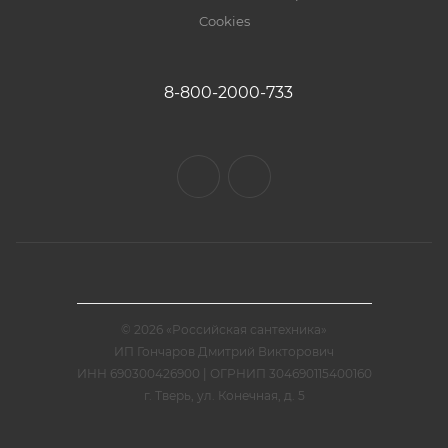
Cookies
8-800-2000-733
© 2026 «Российская сантехника»
ИП Гончаров Дмитрий Викторович
ИНН 690300426900 | ОГРНИП 304690115400160
г. Тверь, ул. Конечная, д. 5