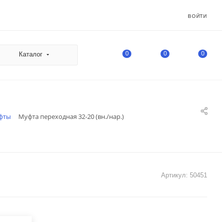
ВОЙТИ
0
0
0
Каталог
фты
Муфта переходная 32-20 (вн./нар.)
Артикул:
50451