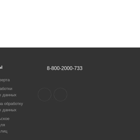
Ы
8-800-2000-733
ферта
аботки
х данных
а обработку
х данных
ьское
для
 лиц