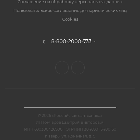
Соглашение на обработку персональных данных
Пользовательское соглашение для юридических лиц
Cookies
8-800-2000-733
© 2026 «Российская сантехника»
ИП Гончаров Дмитрий Викторович
ИНН 690300426900 | ОГРНИП 304690115400160
г. Тверь, ул. Конечная, д. 5