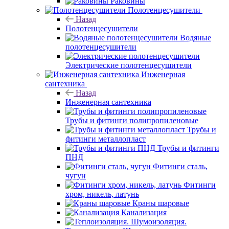
Раковины
Полотенцесушители
Назад
Полотенцесушители
Водяные
полотенцесушители
Электрические полотенцесушители
Инженерная
сантехника
Назад
Инженерная сантехника
Трубы и фитинги полипропиленовые
Трубы и
фитинги металлопласт
Трубы и фитинги
ПНД
Фитинги сталь,
чугун
Фитинги
хром, никель, латунь
Краны шаровые
Канализация