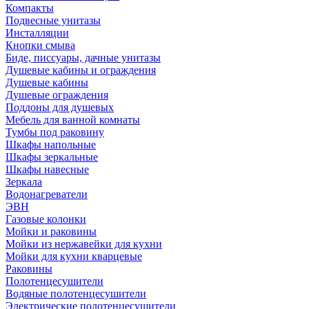
Компакты
Подвесные унитазы
Инсталляции
Кнопки смыва
Биде, писсуары, дачные унитазы
Душевые кабины и ограждения
Душевые кабины
Душевые ограждения
Поддоны для душевых
Мебель для ванной комнаты
Тумбы под раковину
Шкафы напольные
Шкафы зеркальные
Шкафы навесные
Зеркала
Водонагреватели
ЭВН
Газовые колонки
Мойки и раковины
Мойки из нержавейки для кухни
Мойки для кухни кварцевые
Раковины
Полотенцесушители
Водяные полотенцесушители
Электрические полотенцесушители