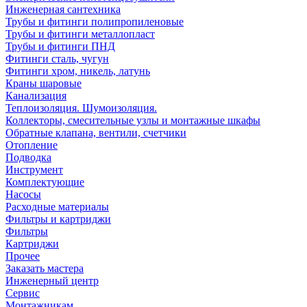
Инженерная сантехника
Трубы и фитинги полипропиленовые
Трубы и фитинги металлопласт
Трубы и фитинги ПНД
Фитинги сталь, чугун
Фитинги хром, никель, латунь
Краны шаровые
Канализация
Теплоизоляция. Шумоизоляция.
Коллекторы, смесительные узлы и монтажные шкафы
Обратные клапана, вентили, счетчики
Отопление
Подводка
Инструмент
Комплектующие
Насосы
Расходные материалы
Фильтры и картриджи
Фильтры
Картриджи
Прочее
Заказать мастера
Инженерный центр
Сервис
Монтажникам