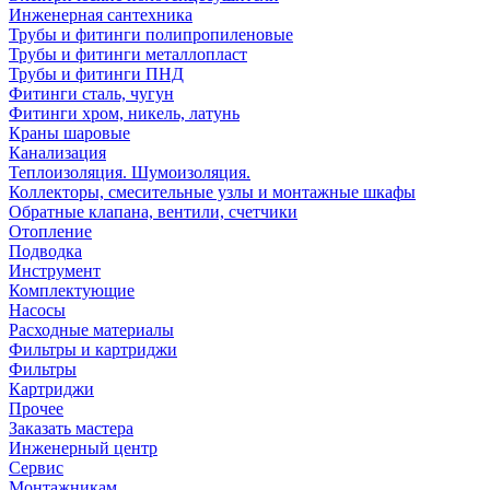
Инженерная сантехника
Трубы и фитинги полипропиленовые
Трубы и фитинги металлопласт
Трубы и фитинги ПНД
Фитинги сталь, чугун
Фитинги хром, никель, латунь
Краны шаровые
Канализация
Теплоизоляция. Шумоизоляция.
Коллекторы, смесительные узлы и монтажные шкафы
Обратные клапана, вентили, счетчики
Отопление
Подводка
Инструмент
Комплектующие
Насосы
Расходные материалы
Фильтры и картриджи
Фильтры
Картриджи
Прочее
Заказать мастера
Инженерный центр
Сервис
Монтажникам