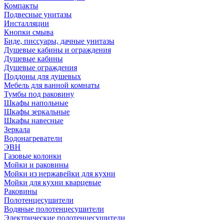
Компакты
Подвесные унитазы
Инсталляции
Кнопки смыва
Биде, писсуары, дачные унитазы
Душевые кабины и ограждения
Душевые кабины
Душевые ограждения
Поддоны для душевых
Мебель для ванной комнаты
Тумбы под раковину
Шкафы напольные
Шкафы зеркальные
Шкафы навесные
Зеркала
Водонагреватели
ЭВН
Газовые колонки
Мойки и раковины
Мойки из нержавейки для кухни
Мойки для кухни кварцевые
Раковины
Полотенцесушители
Водяные полотенцесушители
Электрические полотенцесушители