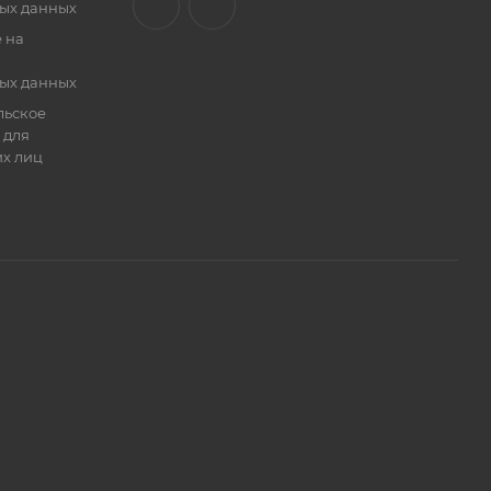
ых данных
 на
ых данных
льское
 для
х лиц