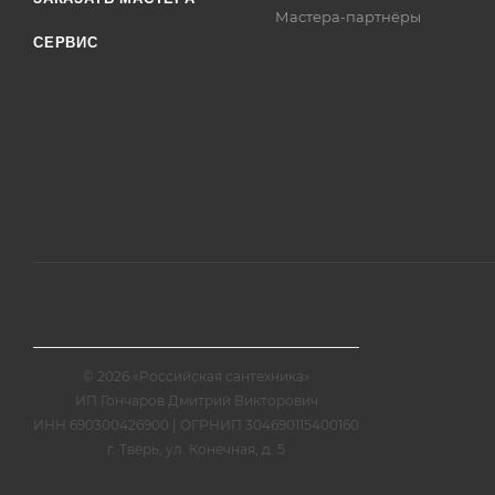
Мастера-партнёры
СЕРВИС
© 2026 «Российская сантехника»
ИП Гончаров Дмитрий Викторович
ИНН 690300426900 | ОГРНИП 304690115400160
г. Тверь, ул. Конечная, д. 5