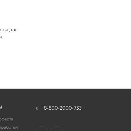
тся для
я.
Ы
8-800-2000-733
оферта
бработки