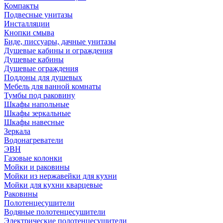
Компакты
Подвесные унитазы
Инсталляции
Кнопки смыва
Биде, писсуары, дачные унитазы
Душевые кабины и ограждения
Душевые кабины
Душевые ограждения
Поддоны для душевых
Мебель для ванной комнаты
Тумбы под раковину
Шкафы напольные
Шкафы зеркальные
Шкафы навесные
Зеркала
Водонагреватели
ЭВН
Газовые колонки
Мойки и раковины
Мойки из нержавейки для кухни
Мойки для кухни кварцевые
Раковины
Полотенцесушители
Водяные полотенцесушители
Электрические полотенцесушители