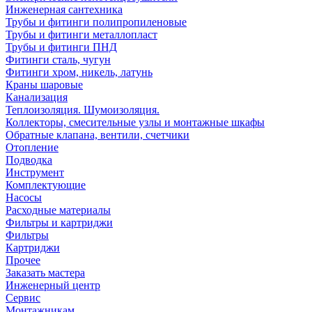
Инженерная сантехника
Трубы и фитинги полипропиленовые
Трубы и фитинги металлопласт
Трубы и фитинги ПНД
Фитинги сталь, чугун
Фитинги хром, никель, латунь
Краны шаровые
Канализация
Теплоизоляция. Шумоизоляция.
Коллекторы, смесительные узлы и монтажные шкафы
Обратные клапана, вентили, счетчики
Отопление
Подводка
Инструмент
Комплектующие
Насосы
Расходные материалы
Фильтры и картриджи
Фильтры
Картриджи
Прочее
Заказать мастера
Инженерный центр
Сервис
Монтажникам