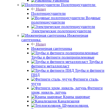
Раковины
Полотенцесушители
Назад
Полотенцесушители
Водяные
полотенцесушители
Электрические полотенцесушители
Инженерная
сантехника
Назад
Инженерная сантехника
Трубы и фитинги полипропиленовые
Трубы и
фитинги металлопласт
Трубы и фитинги
ПНД
Фитинги сталь,
чугун
Фитинги
хром, никель, латунь
Краны шаровые
Канализация