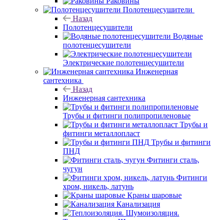
Раковины
Полотенцесушители
Назад
Полотенцесушители
Водяные
полотенцесушители
Электрические полотенцесушители
Инженерная
сантехника
Назад
Инженерная сантехника
Трубы и фитинги полипропиленовые
Трубы и
фитинги металлопласт
Трубы и фитинги
ПНД
Фитинги сталь,
чугун
Фитинги
хром, никель, латунь
Краны шаровые
Канализация