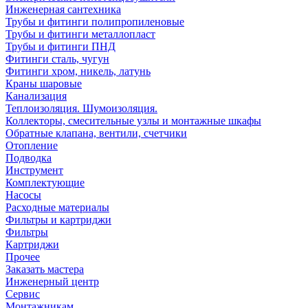
Инженерная сантехника
Трубы и фитинги полипропиленовые
Трубы и фитинги металлопласт
Трубы и фитинги ПНД
Фитинги сталь, чугун
Фитинги хром, никель, латунь
Краны шаровые
Канализация
Теплоизоляция. Шумоизоляция.
Коллекторы, смесительные узлы и монтажные шкафы
Обратные клапана, вентили, счетчики
Отопление
Подводка
Инструмент
Комплектующие
Насосы
Расходные материалы
Фильтры и картриджи
Фильтры
Картриджи
Прочее
Заказать мастера
Инженерный центр
Сервис
Монтажникам