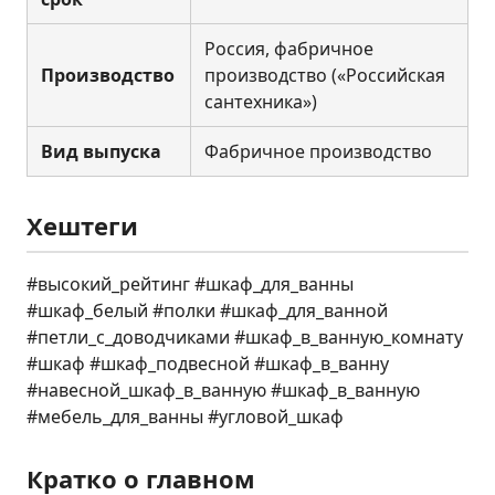
Россия, фабричное
Производство
производство («Российская
сантехника»)
Вид выпуска
Фабричное производство
Хештеги
#высокий_рейтинг #шкаф_для_ванны
#шкаф_белый #полки #шкаф_для_ванной
#петли_с_доводчиками #шкаф_в_ванную_комнату
#шкаф #шкаф_подвесной #шкаф_в_ванну
#навесной_шкаф_в_ванную #шкаф_в_ванную
#мебель_для_ванны #угловой_шкаф
Кратко о главном