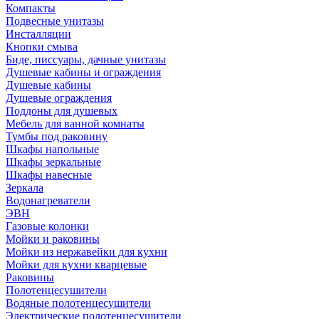
Компакты
Подвесные унитазы
Инсталляции
Кнопки смыва
Биде, писсуары, дачные унитазы
Душевые кабины и ограждения
Душевые кабины
Душевые ограждения
Поддоны для душевых
Мебель для ванной комнаты
Тумбы под раковину
Шкафы напольные
Шкафы зеркальные
Шкафы навесные
Зеркала
Водонагреватели
ЭВН
Газовые колонки
Мойки и раковины
Мойки из нержавейки для кухни
Мойки для кухни кварцевые
Раковины
Полотенцесушители
Водяные полотенцесушители
Электрические полотенцесушители