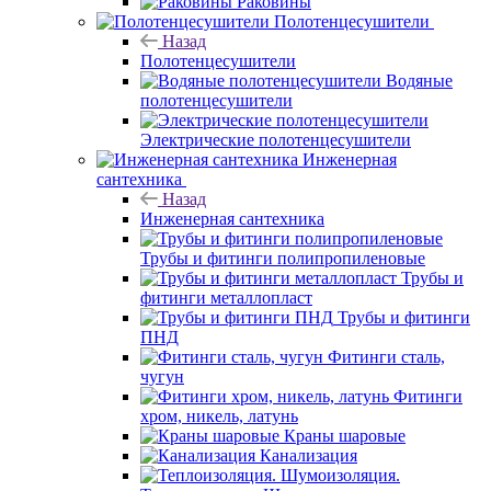
Раковины
Полотенцесушители
Назад
Полотенцесушители
Водяные
полотенцесушители
Электрические полотенцесушители
Инженерная
сантехника
Назад
Инженерная сантехника
Трубы и фитинги полипропиленовые
Трубы и
фитинги металлопласт
Трубы и фитинги
ПНД
Фитинги сталь,
чугун
Фитинги
хром, никель, латунь
Краны шаровые
Канализация