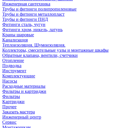
Инженерная сантехника
Трубы и фитинги полипропиленовые
Трубы и фитинги металлопласт
Трубы и фитинги ПНД
Фитинги сталь, чугун
Фитинги хром, никель, латунь
Краны шаровые
Канализация
Теплоизоляция. Шумоизоляция.
Коллекторы, смесительные узлы и монтажные шкафы
Обратные клапана, вентили, счетчики
Отопление
Подводка
Инструмент
Комплектующие
Насосы
Расходные материалы
Фильтры и картриджи
Фильтры
Картриджи
Прочее
Заказать мастера
Инженерный центр
Сервис
Монтажникам