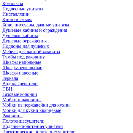
Компакты
Подвесные унитазы
Инсталляции
Кнопки смыва
Биде, писсуары, дачные унитазы
Душевые кабины и ограждения
Душевые кабины
Душевые ограждения
Поддоны для душевых
Мебель для ванной комнаты
Тумбы под раковину
Шкафы напольные
Шкафы зеркальные
Шкафы навесные
Зеркала
Водонагреватели
ЭВН
Газовые колонки
Мойки и раковины
Мойки из нержавейки для кухни
Мойки для кухни кварцевые
Раковины
Полотенцесушители
Водяные полотенцесушители
Электрические полотенцесушители