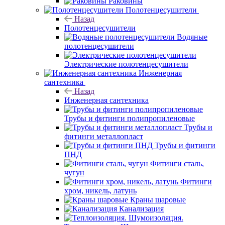
Раковины
Полотенцесушители
Назад
Полотенцесушители
Водяные
полотенцесушители
Электрические полотенцесушители
Инженерная
сантехника
Назад
Инженерная сантехника
Трубы и фитинги полипропиленовые
Трубы и
фитинги металлопласт
Трубы и фитинги
ПНД
Фитинги сталь,
чугун
Фитинги
хром, никель, латунь
Краны шаровые
Канализация