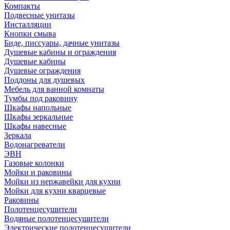
Компакты
Подвесные унитазы
Инсталляции
Кнопки смыва
Биде, писсуары, дачные унитазы
Душевые кабины и ограждения
Душевые кабины
Душевые ограждения
Поддоны для душевых
Мебель для ванной комнаты
Тумбы под раковину
Шкафы напольные
Шкафы зеркальные
Шкафы навесные
Зеркала
Водонагреватели
ЭВН
Газовые колонки
Мойки и раковины
Мойки из нержавейки для кухни
Мойки для кухни кварцевые
Раковины
Полотенцесушители
Водяные полотенцесушители
Электрические полотенцесушители