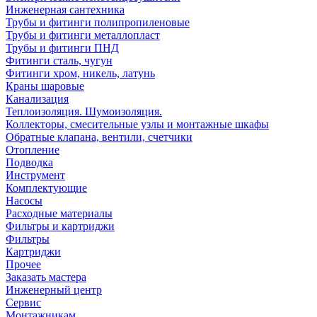
Инженерная сантехника
Трубы и фитинги полипропиленовые
Трубы и фитинги металлопласт
Трубы и фитинги ПНД
Фитинги сталь, чугун
Фитинги хром, никель, латунь
Краны шаровые
Канализация
Теплоизоляция. Шумоизоляция.
Коллекторы, смесительные узлы и монтажные шкафы
Обратные клапана, вентили, счетчики
Отопление
Подводка
Инструмент
Комплектующие
Насосы
Расходные материалы
Фильтры и картриджи
Фильтры
Картриджи
Прочее
Заказать мастера
Инженерный центр
Сервис
Монтажникам