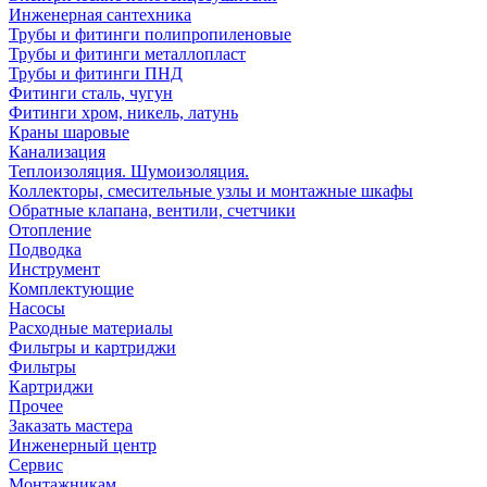
Инженерная сантехника
Трубы и фитинги полипропиленовые
Трубы и фитинги металлопласт
Трубы и фитинги ПНД
Фитинги сталь, чугун
Фитинги хром, никель, латунь
Краны шаровые
Канализация
Теплоизоляция. Шумоизоляция.
Коллекторы, смесительные узлы и монтажные шкафы
Обратные клапана, вентили, счетчики
Отопление
Подводка
Инструмент
Комплектующие
Насосы
Расходные материалы
Фильтры и картриджи
Фильтры
Картриджи
Прочее
Заказать мастера
Инженерный центр
Сервис
Монтажникам