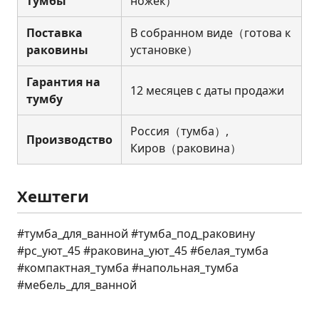
тумбы
ножек）
Поставка
В собранном виде（готова к
раковины
установке）
Гарантия на
12 месяцев с даты продажи
тумбу
Россия（тумба）,
Производство
Киров（раковина）
Хештеги
#тумба_для_ванной #тумба_под_раковину
#рс_уют_45 #раковина_уют_45 #белая_тумба
#компактная_тумба #напольная_тумба
#мебель_для_ванной