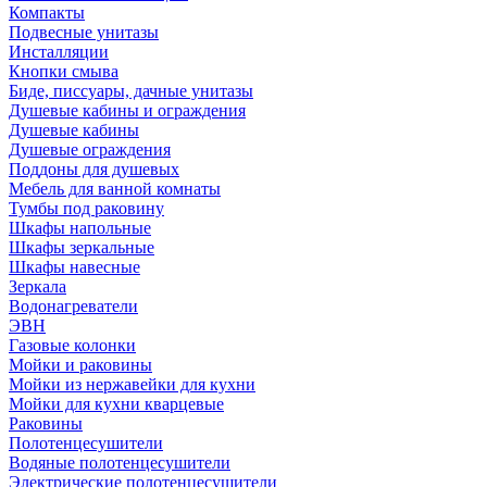
Компакты
Подвесные унитазы
Инсталляции
Кнопки смыва
Биде, писсуары, дачные унитазы
Душевые кабины и ограждения
Душевые кабины
Душевые ограждения
Поддоны для душевых
Мебель для ванной комнаты
Тумбы под раковину
Шкафы напольные
Шкафы зеркальные
Шкафы навесные
Зеркала
Водонагреватели
ЭВН
Газовые колонки
Мойки и раковины
Мойки из нержавейки для кухни
Мойки для кухни кварцевые
Раковины
Полотенцесушители
Водяные полотенцесушители
Электрические полотенцесушители