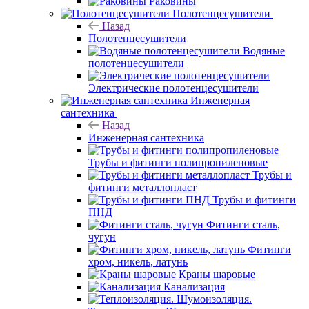
Раковины
Полотенцесушители
Назад
Полотенцесушители
Водяные
полотенцесушители
Электрические полотенцесушители
Инженерная
сантехника
Назад
Инженерная сантехника
Трубы и фитинги полипропиленовые
Трубы и
фитинги металлопласт
Трубы и фитинги
ПНД
Фитинги сталь,
чугун
Фитинги
хром, никель, латунь
Краны шаровые
Канализация