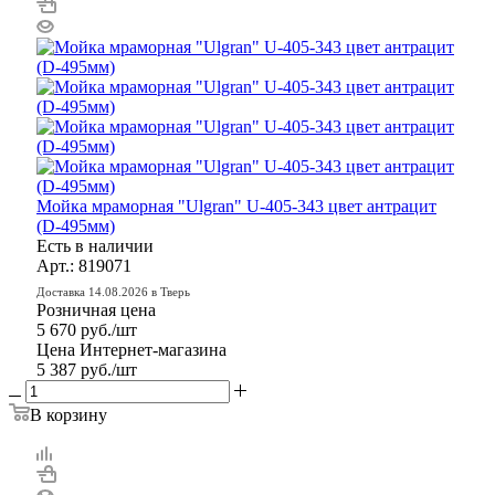
Мойка мраморная "Ulgran" U-405-343 цвет антрацит
(D-495мм)
Есть в наличии
Арт.: 819071
Доставка 14.08.2026 в Тверь
Розничная цена
5 670
руб.
/шт
Цена Интернет-магазина
5 387
руб.
/шт
В корзину