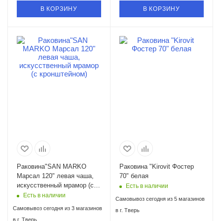
В КОРЗИНУ
В КОРЗИНУ
Раковина"SAN MARKO
Раковина "Kirovit Фостер
Марсал 120" левая чаша,
70" белая
искусственный мрамор (с
Есть в наличии
кронштейном)
Есть в наличии
Самовывоз сегодня из 5 магазинов
Самовывоз сегодня из 3 магазинов
в г. Тверь
в г. Тверь