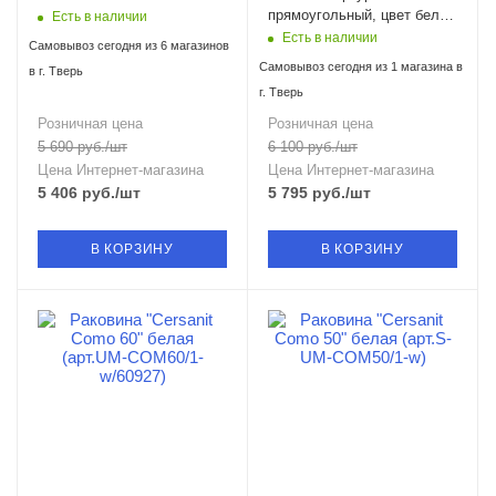
прямоугольный, цвет белый
Есть в наличии
PN43832
Есть в наличии
Самовывоз сегодня из 6 магазинов
Самовывоз сегодня из 1 магазина в
в г. Тверь
г. Тверь
Розничная цена
Розничная цена
5 690
руб.
/шт
6 100
руб.
/шт
Цена Интернет-магазина
Цена Интернет-магазина
5 406
руб.
/шт
5 795
руб.
/шт
В КОРЗИНУ
В КОРЗИНУ