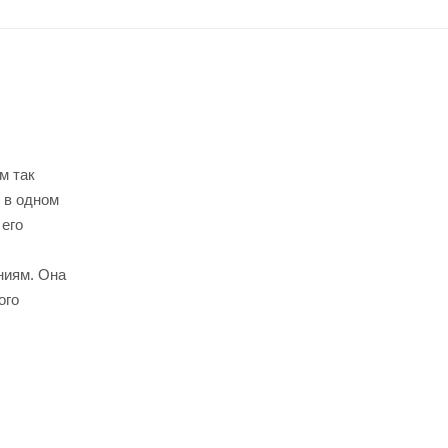
м так
 в одном
 его
ниям. Она
ого