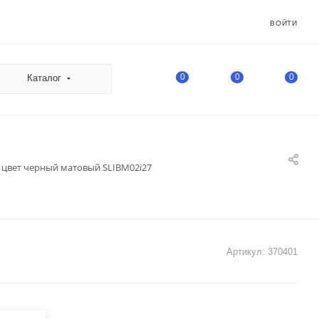
ВОЙТИ
0
0
0
Каталог
" цвет черный матовый SLIBM02i27
Артикул:
370401