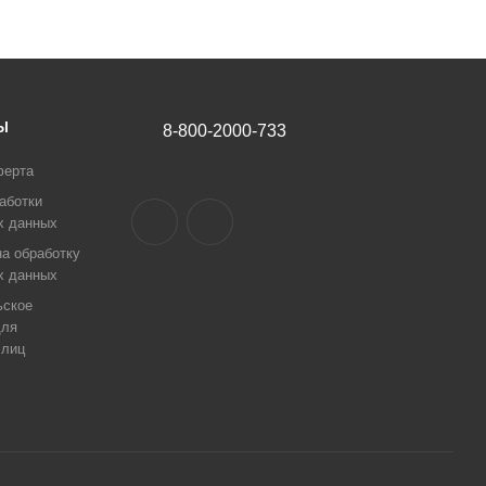
Ы
8-800-2000-733
ферта
аботки
х данных
а обработку
х данных
ьское
для
 лиц