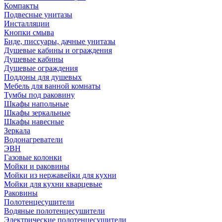
Компакты
Подвесные унитазы
Инсталляции
Кнопки смыва
Биде, писсуары, дачные унитазы
Душевые кабины и ограждения
Душевые кабины
Душевые ограждения
Поддоны для душевых
Мебель для ванной комнаты
Тумбы под раковину
Шкафы напольные
Шкафы зеркальные
Шкафы навесные
Зеркала
Водонагреватели
ЭВН
Газовые колонки
Мойки и раковины
Мойки из нержавейки для кухни
Мойки для кухни кварцевые
Раковины
Полотенцесушители
Водяные полотенцесушители
Электрические полотенцесушители