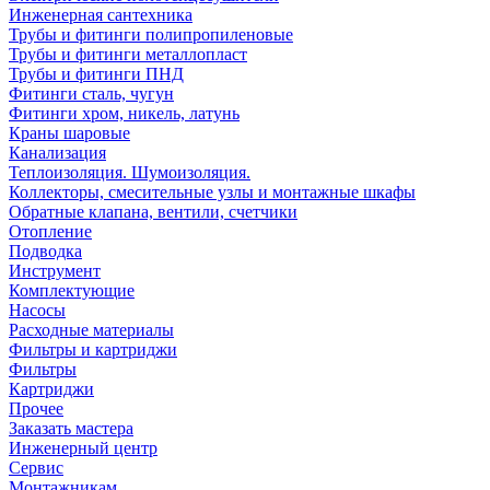
Инженерная сантехника
Трубы и фитинги полипропиленовые
Трубы и фитинги металлопласт
Трубы и фитинги ПНД
Фитинги сталь, чугун
Фитинги хром, никель, латунь
Краны шаровые
Канализация
Теплоизоляция. Шумоизоляция.
Коллекторы, смесительные узлы и монтажные шкафы
Обратные клапана, вентили, счетчики
Отопление
Подводка
Инструмент
Комплектующие
Насосы
Расходные материалы
Фильтры и картриджи
Фильтры
Картриджи
Прочее
Заказать мастера
Инженерный центр
Сервис
Монтажникам