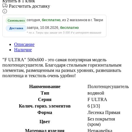
Купить в 1 клик
Рассчитать доставку
сегодня,
бесплатно
, из 2 магазинов в г. Твери
Самовывоз
завтра, 10.08.2026,
бесплатно
Доставка
* по г. Твери при заказе от 5 000 ₽ в интернет-магазине
Описание
Наличие
"F ULTRA" 500х600 - это самая популярная модель
полотенцесушителя. Благодаря стильным горизонтальным
элементам, размещенным на разных уровнях, развешивать
полотенца и текстиль очень удобно!
Наименование
Полотенцесушитель
Тип
водяной
Серия
F ULTRA
Колич. гориз. элементов
6 [3/3]
Форма
Лесенка Прямая
Без покрытия
Цвет
(хром)
Материал изделия
Нержавейка