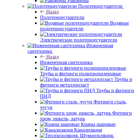
Раковины
Полотенцесушители
Назад
Полотенцесушители
Водяные
полотенцесушители
Электрические полотенцесушители
Инженерная
сантехника
Назад
Инженерная сантехника
Трубы и фитинги полипропиленовые
Трубы и
фитинги металлопласт
Трубы и фитинги
ПНД
Фитинги сталь,
чугун
Фитинги
хром, никель, латунь
Краны шаровые
Канализация