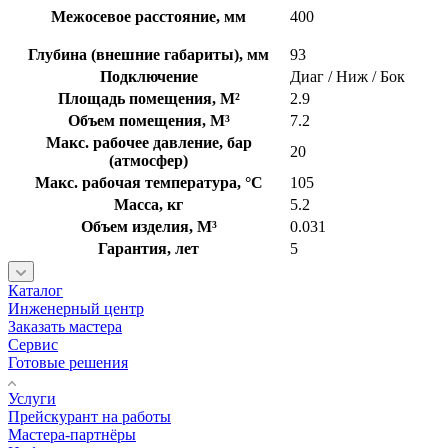
Межосевое расстояние, мм
400
Глубина (внешние габариты), мм
93
Подключение
Диаг / Ниж / Бок
Площадь помещения, М²
2.9
Объем помещения, М³
7.2
Макс. рабочее давление, бар
20
(атмосфер)
Макс. рабочая температура, °C
105
Масса, кг
5.2
Объем изделия, М³
0.031
Гарантия, лет
5
Каталог
Инженерный центр
Заказать мастера
Сервис
Готовые решения
Услуги
Прейскурант на работы
Мастера-партнёры