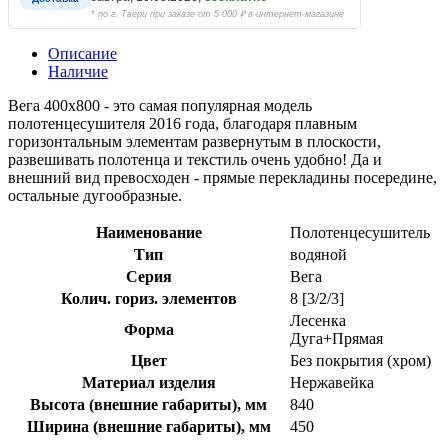
* по г. Твери при заказе от 5 000 ₽ в интернет-магазине
Описание
Наличие
Вега 400х800 - это самая популярная модель
полотенцесушителя 2016 года, благодаря плавным
горизонтальным элементам развернутым в плоскости,
развешивать полотенца и текстиль очень удобно! Да и
внешний вид превосходен - прямые перекладины посередине,
остальные дугообразные.
Наименование
Полотенцесушитель
Тип
водяной
Серия
Вега
Колич. гориз. элементов
8 [3/2/3]
Лесенка
Форма
Дуга+Прямая
Цвет
Без покрытия (хром)
Материал изделия
Нержавейка
Высота (внешние габариты), мм
840
Ширина (внешние габариты), мм
450