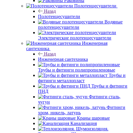
Раковины
Полотенцесушители
Назад
Полотенцесушители
Водяные
полотенцесушители
Электрические полотенцесушители
Инженерная
сантехника
Назад
Инженерная сантехника
Трубы и фитинги полипропиленовые
Трубы и
фитинги металлопласт
Трубы и фитинги
ПНД
Фитинги сталь,
чугун
Фитинги
хром, никель, латунь
Краны шаровые
Канализация