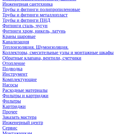
Инженерная сантехника
Трубы и фитинги полипропиленовые
Трубы и фитинги металлопласт
Трубы и фитинги ПНД
Фитинги сталь, чугун
Фитинги хром, никель, латунь
Краны шаровые
Канализация
Теплоизоляция. Шумоизоляция.
Коллекторы, смесительные узлы и монтажные шкафы
Обратные клапана, вентили, счетчики
Отопление
Подводка
Инструмент
Комплектующие
Насосы
Расходные материалы
Фильтры и картриджи
Фильтры
Картриджи
Прочее
Заказать мастера
Инженерный центр
Сервис
Монтажникам