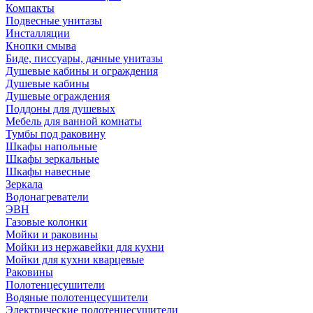
Компакты
Подвесные унитазы
Инсталляции
Кнопки смыва
Биде, писсуары, дачные унитазы
Душевые кабины и ограждения
Душевые кабины
Душевые ограждения
Поддоны для душевых
Мебель для ванной комнаты
Тумбы под раковину
Шкафы напольные
Шкафы зеркальные
Шкафы навесные
Зеркала
Водонагреватели
ЭВН
Газовые колонки
Мойки и раковины
Мойки из нержавейки для кухни
Мойки для кухни кварцевые
Раковины
Полотенцесушители
Водяные полотенцесушители
Электрические полотенцесушители