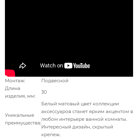
Монтаж:
Подвесной
Длина
30
изделия, мм:
Белый матовый цвет коллекции
аксессуаров станет ярким акцентом в
Уникальные
любом интерьере ванной комнаты.
преимущества:
Интересный дизайн, скрытый
крепеж.