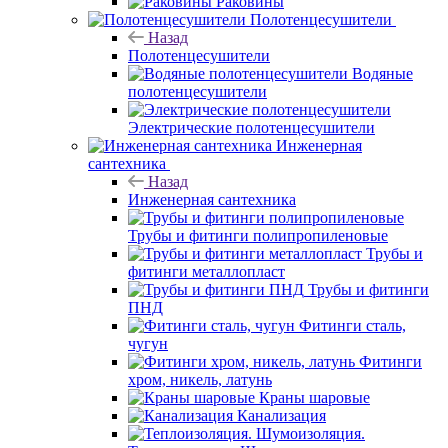
Раковины
Полотенцесушители
Назад
Полотенцесушители
Водяные
полотенцесушители
Электрические полотенцесушители
Инженерная
сантехника
Назад
Инженерная сантехника
Трубы и фитинги полипропиленовые
Трубы и
фитинги металлопласт
Трубы и фитинги
ПНД
Фитинги сталь,
чугун
Фитинги
хром, никель, латунь
Краны шаровые
Канализация