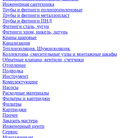
Инженерная сантехника
Трубы и фитинги полипропиленовые
Трубы и фитинги металлопласт
Трубы и фитинги ПНД
Фитинги сталь, чугун
Фитинги хром, никель, латунь
Краны шаровые
Канализация
Теплоизоляция. Шумоизоляция.
Коллекторы, смесительные узлы и монтажные шкафы
Обратные клапана, вентили, счетчики
Отопление
Подводка
Инструмент
Комплектующие
Насосы
Расходные материалы
Фильтры и картриджи
Фильтры
Картриджи
Прочее
Заказать мастера
Инженерный центр
Сервис
Монтажникам