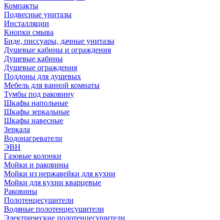
Компакты
Подвесные унитазы
Инсталляции
Кнопки смыва
Биде, писсуары, дачные унитазы
Душевые кабины и ограждения
Душевые кабины
Душевые ограждения
Поддоны для душевых
Мебель для ванной комнаты
Тумбы под раковину
Шкафы напольные
Шкафы зеркальные
Шкафы навесные
Зеркала
Водонагреватели
ЭВН
Газовые колонки
Мойки и раковины
Мойки из нержавейки для кухни
Мойки для кухни кварцевые
Раковины
Полотенцесушители
Водяные полотенцесушители
Электрические полотенцесушители